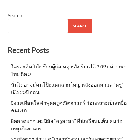
Search
SEARCH
Recent Posts
ใครจะคิด โต๊ะเรียนผู้ก่อเหตุ หลังเรียนได้ 3.09 แต่ ภาษา
ไทย ติด 0
นั่นไง อาจมีคนโป๊ะแตกฉากใหญ่ หลังออกมาแฉ “ครู”
เมื่อ 20ปี ก่อน.
ยิ่งสะเทือนใจ คำพูดครูคณิตศาสตร์ ก่อนกลายเป็นเหยื่อ
คนแรก
ผิดคาดมาก เผยนิสัย “ครูอรสา” ที่นักเรียนม.ต้น คนก่อ
เหตุ เดินตามหา
ราชกิจจาฯ กำหนด “เวลาทำงานและวันหยุดราชการ”