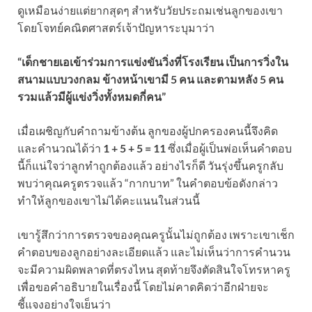
ดูเหมือนง่ายแต่ยากสุดๆ สำหรับวัยประถมเช่นลูกของเขา
โดยโจทย์คณิตศาสตร์เจ้าปัญหาระบุมาว่า
“เด็กชายเอเข้าร่วมการแข่งขันวิ่งที่โรงเรียน เป็นการวิ่งใน
สนามแบบวงกลม ข้างหน้าเขามี 5 คน และตามหลัง 5 คน
รวมแล้วมีผู้แข่งวิ่งทั้งหมดกี่คน”
เมื่อเผชิญกับคำถามข้างต้น ลูกของผู้ปกครองคนนี้จึงคิด
และคำนวณได้ว่า
1 + 5 + 5 = 11
ซึ่งเมื่อผู้เป็นพ่อเห็นคำตอบ
นี้ก็แน่ใจว่าลูกทำถูกต้องแล้ว อย่างไรก็ดี วันรุ่งขึ้นครูกลับ
พบว่าคุณครูตรวจแล้ว “กากบาท” ในคำตอบข้อดังกล่าว
ทำให้ลูกของเขาไม่ได้คะแนนในส่วนนี้
เขารู้สึกว่าการตรวจของคุณครูนั้นไม่ถูกต้อง เพราะเขาเช็ก
คำตอบของลูกอย่างละเอียดแล้ว และไม่เห็นว่าการคำนวน
จะมีความผิดพลาดที่ตรงไหน สุดท้ายจึงตัดสินใจโทรหาครู
เพื่อขอคำอธิบายในเรื่องนี้ โดยไม่คาดคิดว่าอีกฝ่ายจะ
ชี้แจงอย่างใจเย็นว่า