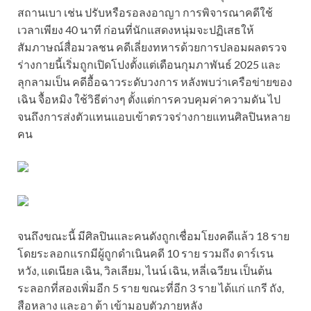
สถานเบา เช่น ปรับหรือรอลงอาญา การพิจารณาคดีใช้
เวลาเพียง 40 นาที ก่อนที่นักแสดงหนุ่มจะปฏิเสธให้
สัมภาษณ์สื่อมวลชน คดีเลี่ยงทหารด้วยการปลอมผลตรวจ
ร่างกายนี้เริ่มถูกเปิดโปงตั้งแต่เดือนกุมภาพันธ์ 2025 และ
ลุกลามเป็น คดีอื้อฉาวระดับวงการ หลังพบว่าเครือข่ายของ
เฉิน จื้อหมิง ใช้วิธีต่างๆ ตั้งแต่การควบคุมค่าความดัน ไป
จนถึงการส่งตัวแทนแอบเข้าตรวจร่างกายแทนศิลปินหลาย
คน
จนถึงขณะนี้ มีศิลปินและคนดังถูกเชื่อมโยงคดีแล้ว 18 ราย
โดยระลอกแรกมีผู้ถูกดำเนินคดี 10 ราย รวมถึง ดาร์เรน
หวัง, แดเนียล เฉิน, วิลเลียม, ไนน์ เฉิน, หลี่เฉวียน เป็นต้น
ระลอกที่สองเพิ่มอีก 5 ราย ขณะที่อีก 3 ราย ได้แก่ แกรี ถัง,
สือหลาง และอา ต้า เข้ามอบตัวภายหลัง