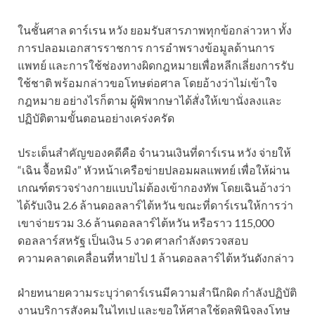
ในชั้นศาล ดาร์เรน หวัง ยอมรับสารภาพทุกข้อกล่าวหา ทั้ง
การปลอมเอกสารราชการ การอำพรางข้อมูลด้านการ
แพทย์ และการใช้ช่องทางผิดกฎหมายเพื่อหลีกเลี่ยงการรับ
ใช้ชาติ พร้อมกล่าวขอโทษต่อศาล โดยอ้างว่าไม่เข้าใจ
กฎหมาย อย่างไรก็ตาม ผู้พิพากษาได้สั่งให้เขานั่งลงและ
ปฏิบัติตามขั้นตอนอย่างเคร่งครัด
ประเด็นสำคัญของคดีคือ จำนวนเงินที่ดาร์เรน หวัง จ่ายให้
“เฉิน จื้อหมิง” หัวหน้าเครือข่ายปลอมผลแพทย์ เพื่อให้ผ่าน
เกณฑ์ตรวจร่างกายแบบไม่ต้องเข้ากองทัพ โดยเฉินอ้างว่า
ได้รับเงิน 2.6 ล้านดอลลาร์ไต้หวัน ขณะที่ดาร์เรนให้การว่า
เขาจ่ายรวม 3.6 ล้านดอลลาร์ไต้หวัน หรือราว 115,000
ดอลลาร์สหรัฐ เป็นเงิน 5 งวด ศาลกำลังตรวจสอบ
ความคลาดเคลื่อนที่หายไป 1 ล้านดอลลาร์ไต้หวันดังกล่าว
ฝ่ายทนายความระบุว่าดาร์เรนมีความสำนึกผิด กำลังปฏิบัติ
งานบริการสังคมในไทเป และขอให้ศาลใช้ดุลพินิจลงโทษ