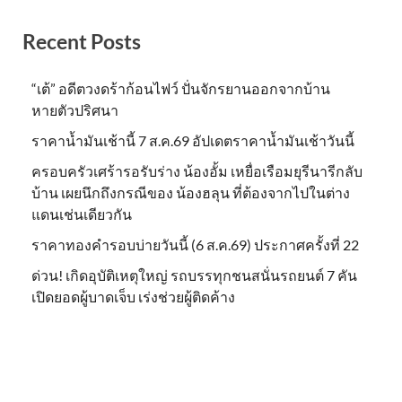
Recent Posts
“เต้” อดีตวงดร้าก้อนไฟว์ ปั่นจักรยานออกจากบ้าน
หายตัวปริศนา
ราคาน้ำมันเช้านี้ 7 ส.ค.69 อัปเดตราคาน้ำมันเช้าวันนี้
ครอบครัวเศร้ารอรับร่าง น้องอั้ม เหยื่อเรือมยุรีนารีกลับ
บ้าน เผยนึกถึงกรณีของ น้องฮลุน ที่ต้องจากไปในต่าง
แดนเช่นเดียวกัน
ราคาทองคำรอบบ่ายวันนี้ (6 ส.ค.69) ประกาศครั้งที่ 22
ด่วน! เกิดอุบัติเหตุใหญ่ รถบรรทุกชนสนั่นรถยนต์ 7 คัน
เปิดยอดผู้บาดเจ็บ เร่งช่วยผู้ติดค้าง