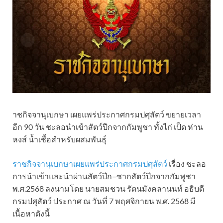
าชกิจจานุเบกษา เผยแพร่ประกาศกรมปศุสัตว์ ขยายเวลา
อีก 90 วัน ชะลอนำเข้าสัตว์ปีกจากกัมพูชา ทั้งไก่ เป็ด ห่าน
หงส์ น้ำเชื้อสำหรับผสมพันธุ์
ราชกิจจานุเบกษาเผยแพร่ประกาศกรมปศุสัตว์
เรื่อง ชะลอ
การนำเข้าและนำผ่านสัตว์ปีก–ซากสัตว์ปีกจากกัมพูชา
พ.ศ.2568 ลงนามโดย นายสมชวน รัตนมังคลานนท์ อธิบดี
กรมปศุสัตว์ ประกาศ ณ วันที่ 7 พฤศจิกายน พ.ศ. 2568 มี
เนื้อหาดังนี้