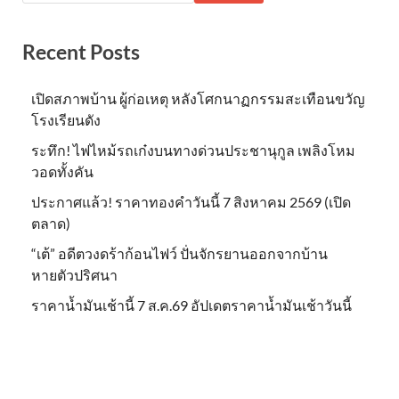
Recent Posts
เปิดสภาพบ้าน ผู้ก่อเหตุ หลังโศกนาฏกรรมสะเทือนขวัญ
โรงเรียนดัง
ระทึก! ไฟไหม้รถเก๋งบนทางด่วนประชานุกูล เพลิงโหม
วอดทั้งคัน
ประกาศแล้ว! ราคาทองคำวันนี้ 7 สิงหาคม 2569 (เปิด
ตลาด)
“เต้” อดีตวงดร้าก้อนไฟว์ ปั่นจักรยานออกจากบ้าน
หายตัวปริศนา
ราคาน้ำมันเช้านี้ 7 ส.ค.69 อัปเดตราคาน้ำมันเช้าวันนี้