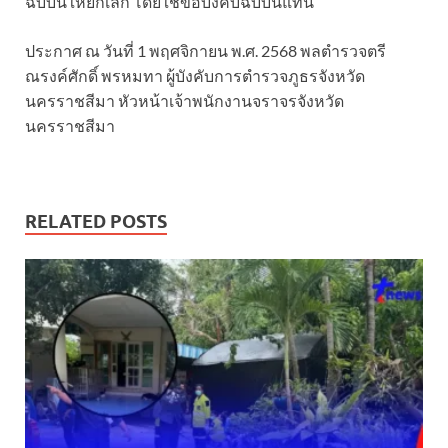
ฉบับนี้ให้ยกเลิก โดยใช้ข้อบังคับฉบับนี้แทน
ประกาศ ณ วันที่ 1 พฤศจิกายน พ.ศ. 2568 พลตำรวจตรี
ณรงค์ศักดิ์ พรหมทา ผู้บังคับการตำรวจภูธรจังหวัด
นครราชสีมา หัวหน้าเจ้าพนักงานจราจรจังหวัด
นครราชสีมา
RELATED POSTS