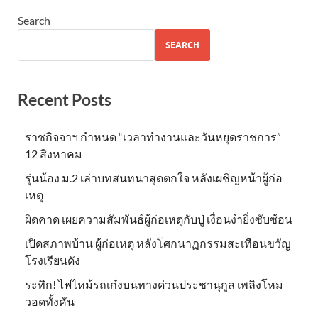
Search
SEARCH
Recent Posts
ราชกิจจาฯ กำหนด “เวลาทำงานและวันหยุดราชการ”
12 สิงหาคม
รุ่นน้อง ม.2 เล่าบทสนทนาสุดตกใจ หลังเผชิญหน้าผู้ก่อ
เหตุ
ผิดคาด เผยความสัมพันธ์ผู้ก่อเหตุกับปู่ เงื่อนงำยิ่งซับซ้อน
เปิดสภาพบ้าน ผู้ก่อเหตุ หลังโศกนาฏกรรมสะเทือนขวัญ
โรงเรียนดัง
ระทึก! ไฟไหม้รถเก๋งบนทางด่วนประชานุกูล เพลิงโหม
วอดทั้งคัน