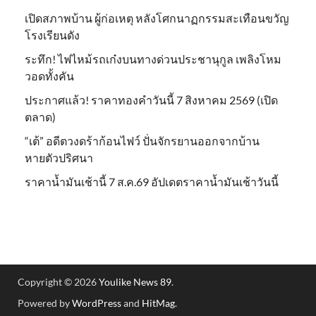
เปิดสภาพบ้าน ผู้ก่อเหตุ หลังโศกนาฏกรรมสะเทือนขวัญ
โรงเรียนดัง
ระทึก! ไฟไหม้รถเก๋งบนทางด่วนประชานุกูล เพลิงโหม
วอดทั้งคัน
ประกาศแล้ว! ราคาทองคำวันนี้ 7 สิงหาคม 2569 (เปิด
ตลาด)
“เต้” อดีตวงดร้าก้อนไฟว์ ปั่นจักรยานออกจากบ้าน
หายตัวปริศนา
ราคาน้ำมันเช้านี้ 7 ส.ค.69 อัปเดตราคาน้ำมันเช้าวันนี้
Copyright © 2026
Youlike News 89
.
Powered by
WordPress
and
HitMag
.