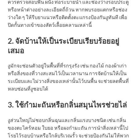
ควรตรวจสอบพื้น ผนัง ท่อระบายน้ำ และช่องว่างรอบประตู
หรือหน้าต่างอย่างละเอียดถี่ถ้วน หากพบรอยแตกหรือช่อง
ว่างใด ๆ ให้รีบยาแนวหรือติดตั้งตะแกรงป้องกันงูทันที เพื่อ
ปิดกั้นทางเข้าของสัตว์เลื้อยคลานเหล่านี้
2. จัดบ้านให้เป็นระเบียบเรียบร้อยอยู่
เสมอ
งูมักจะซ่อนตัวอยู่ในพื้นที่ที่รกรุงรัง เช่น กองไม้ กองผ้าเก่า
หรือสิ่งของที่วางสะสมไว้เป็นเวลานาน การจัดบ้านให้เป็น
ระเบียบและไม่วางสิ่งของเหล่านั้นไว้บนพื้น จะช่วยลดพื้นที่
หลบซ่อนที่งูชอบได้
3. ใช้กำมะถันหรือกลิ่นสมุนไพรช่วยไล่
งูส่วนใหญ่ไม่ชอบกลิ่นฉุนและกลิ่นแรงบางชนิด เช่น กลิ่น
ของตะไคร้หอม ใบยอ หรือผงกำมะถัน การนำสิ่งเหล่านี้ไป
โรยไว้รอบบ้านหรือใกล้บริเวณรั้ว จะช่วยป้องกันไม่ให้พวก