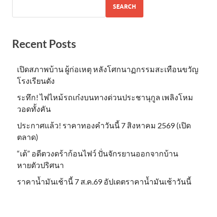
SEARCH
Recent Posts
เปิดสภาพบ้าน ผู้ก่อเหตุ หลังโศกนาฏกรรมสะเทือนขวัญ
โรงเรียนดัง
ระทึก! ไฟไหม้รถเก๋งบนทางด่วนประชานุกูล เพลิงโหม
วอดทั้งคัน
ประกาศแล้ว! ราคาทองคำวันนี้ 7 สิงหาคม 2569 (เปิด
ตลาด)
“เต้” อดีตวงดร้าก้อนไฟว์ ปั่นจักรยานออกจากบ้าน
หายตัวปริศนา
ราคาน้ำมันเช้านี้ 7 ส.ค.69 อัปเดตราคาน้ำมันเช้าวันนี้