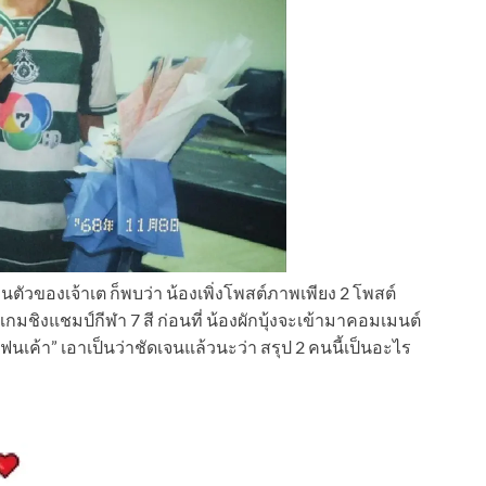
ัวของเจ้าเต ก็พบว่า น้องเพิ่งโพสต์ภาพเพียง 2 โพสต์
นเกมชิงแชมป์กีฬา 7 สี ก่อนที่ น้องผักบุ้งจะเข้ามาคอมเมนต์
แฟนเค้า” เอาเป็นว่าชัดเจนแล้วนะว่า สรุป 2 คนนี้เป็นอะไร