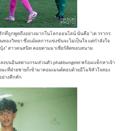
ักที่ถูกพูดถึงอย่างมากในโลกออนไลน์ นั่นคือ “เต วรากร
ทองวิทยา ซึ่งแม้ผลการแข่งขันจะไม่เป็นใจ แต่กำลังใจ
กบุ้ง” สาวคนสนิท คอยตามมาเชียร์ติดขอบสนาม
 เต ลงบนอินสตาแกรมส่วนตัว phakbungeiei พร้อมแท็กหาเจ้า
ก ขณะที่ฝ่ายชายก็เข้ามาคอมเมนต์ตอบด้วยอีโมจิหัวใจสอง
ย่างคึกคัก