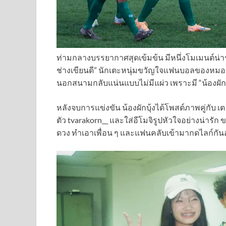
ท่ามกลางบรรยากาศสุดเข้มข้น มีหนึ่งโมเมนต์น่าร
ช่างเขียนดี” นักเตะหนุ่มขวัญใจแฟนบอลของหมอน
นอกสนามกลับแน่นแบบไม่มีแผ่ว เพราะมี “น้องผั
หลังจบการแข่งขัน น้องผักบุ้งได้โพสต์ภาพคู่กับ
ตัว tvarakorn__ และใส่อีโมจิรูปหัวใจอย่างน่ารั
ดวง ทำเอาเพื่อน ๆ และแฟนคลับเข้ามากดไลก์กันอ