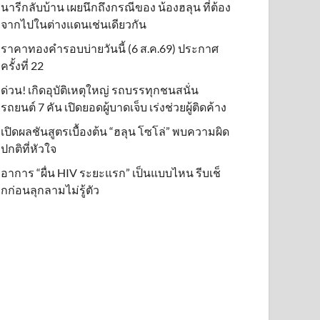
นารีกลับบ้าน เผยนึกถึงกรณีของ น้องฮลุน ที่ต้อง
จากไปในต่างแดนเช่นเดียวกัน
ราคาทองคำรอบบ่ายวันนี้ (6 ส.ค.69) ประกาศ
ครั้งที่ 22
ด่วน! เกิดอุบัติเหตุใหญ่ รถบรรทุกชนสนั่น
รถยนต์ 7 คัน เปิดยอดผู้บาดเจ็บ เร่งช่วยผู้ติดค้าง
เปิดผลชันสูตรเบื้องต้น “ฮลุน โซโล่” พบความผิด
ปกติที่หัวใจ
อาการ “ผื่น HIV ระยะแรก” เป็นแบบไหน รีบเช็
กก่อนลุกลามไม่รู้ตัว