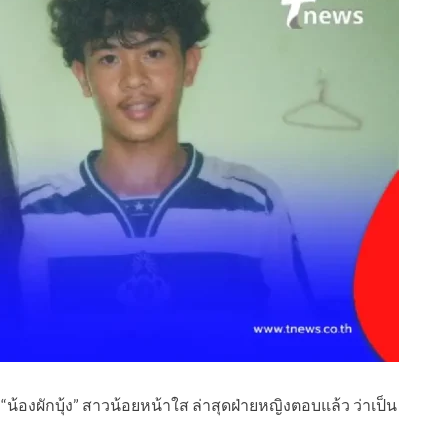
“น้องผักบุ้ง” สาวน้อยหน้าใส ล่าสุดฝ่ายหญิงตอบแล้ว ว่าเป็น